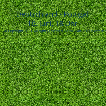
Deutschland - Potugal
16. Juni, 18 Uhr
© Copyright 2013. All rights reserved. Keine Haftung für extern