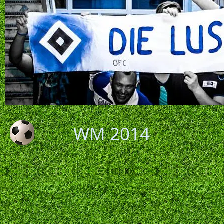
WM 2014